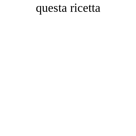
questa ricetta
Cosa ne pensano i nostri
clienti?