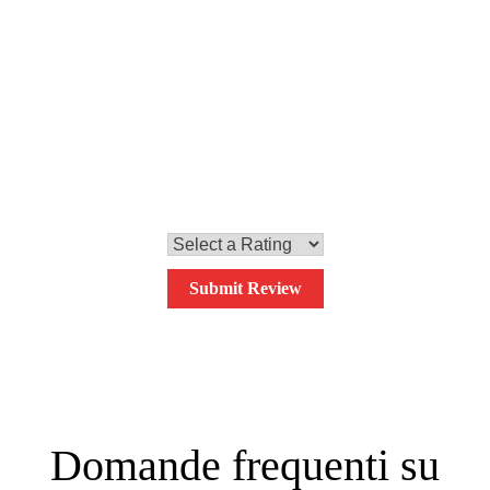
Infine, lo serviamo su un piatto, decorandolo con le chips di
manioca e un po' di coriandolo. Buon appetito!
0,0
Your overall rating
Submit Review
Domande frequenti su