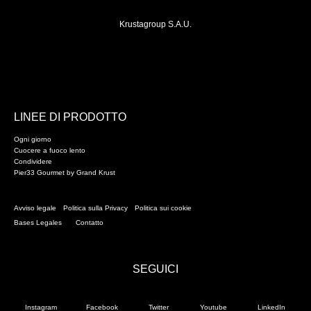
Krustagroup S.A.U.
LINEE DI PRODOTTO
Ogni giorno
Cuocere a fuoco lento
Condividere
Pier33 Gourmet by Grand Krust
Avviso legale
Politica sulla Privacy
Politica sui cookie
Bases Legales
Contatto
SEGUICI
Instagram
Facebook
Twitter
Youtube
LinkedIn