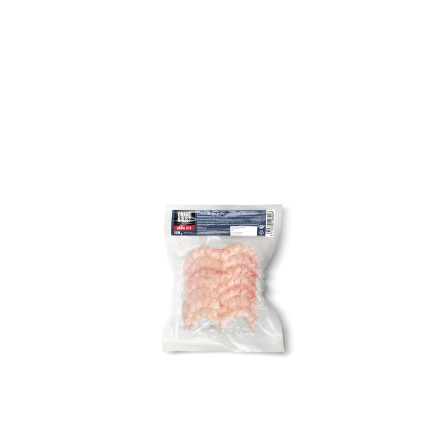
consistenza. Sono disponibili in due formati:
formato XL (da 88 a 123 pezzi per contenitore)
e XXL (da 53 a 88 unità per contenitore). Ideale
per realizzare deliziosi spaghetti con gamberi
alla marinara.
CODE DI GAMBERO
ARGENTINO CRUDI