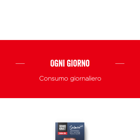
ES
EN
IT
Prodotti
Ogni giorno
Consumo giornaliero