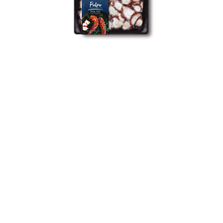
POLPO COTTO CONGELATO
250 gr
Polpo cotto e tritato, congelato per
mantenerne la freschezza e la qualità. Questo
polpo offre un sapore squisito e una
consistenza tenera.