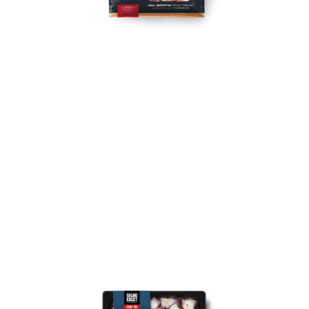
CODE DI GAMBERO
ARGENTINO SGUSCIATI
CRUDI CONGELATI 400G
400 gr
Code di gamberi argentini selvatici, sgusciati e
crudi, congelati per garantirne freschezza e
qualità. Sono ideali per preparare uno squisito
spiedino di coda di gambero.