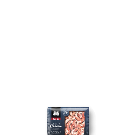
CODE DI GAMBERO
ARGENTINO CRUDI
CONGELATI 200G
200 gr
Code di gambero argentino selvatici di qualità
premium, sgusciati e crudi, congelati per
preservarne la freschezza e il sapore. Perfetto
per preparare una ricetta originale come lo
spiedino di coda di gamberoni argentini.