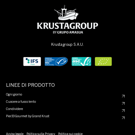
Krustagroup S.A.U.
LINEE DI PRODOTTO
Ogni giorno
Cuocere a fuoco lento
Condividere
Pier33 Gourmet by Grand Krust
Avviso legale
Politica sulla Privacy
Politica sui cookie