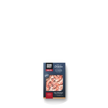
CONGELATI 180G
180 gr
Code di gamberi argentini selvatici, sgusciati,
crudi e privati ​​della polpa. Sono una scelta
eccezionale per coloro che desiderano gustare
frutti di mare delicati e gustosi nei propri pasti.