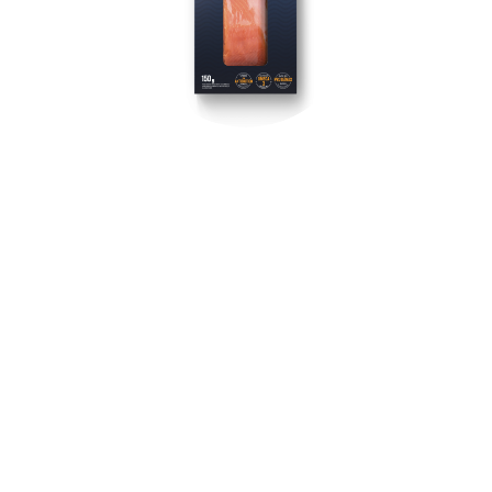
SALMONE ARGENTATO COHO
CONGELATO
400 gr
Delizioso salmone coho, catturato al suo apice
e congelato per preservarne la freschezza e il
sapore. Questo salmone argentato è ricco di
Omega 3 e proteine.