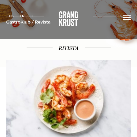
ES
EN
IT
GastroKlub
/
Revista
RIVISTA