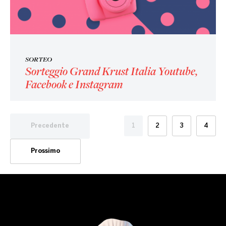
SORTEO
Sorteggio Grand Krust Italia Youtube,
Facebook e Instagram
Precedente
1
2
3
4
Prossimo