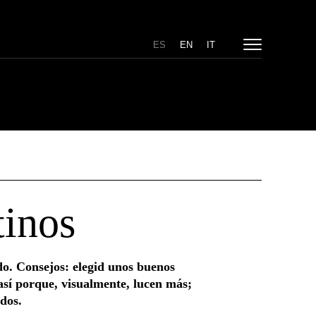
ES
EN
IT
tinos
o. Consejos: elegid unos buenos
así porque, visualmente, lucen más;
dos.