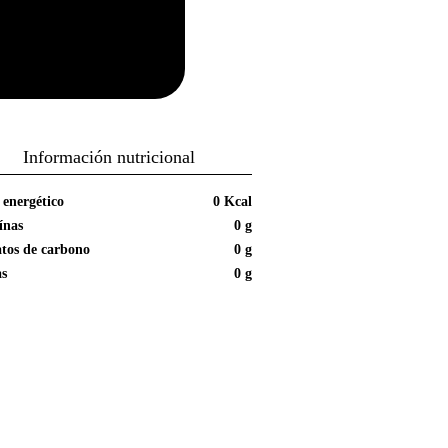
Información nutricional
 energético
0 Kcal
ínas
0 g
tos de carbono
0 g
as
0 g