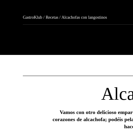
GastroKlub
/
Recetas
/ Alcachofas con langostinos
Alca
Vamos con otro delicioso empar
corazones de alcachofa; podéis pel
hac