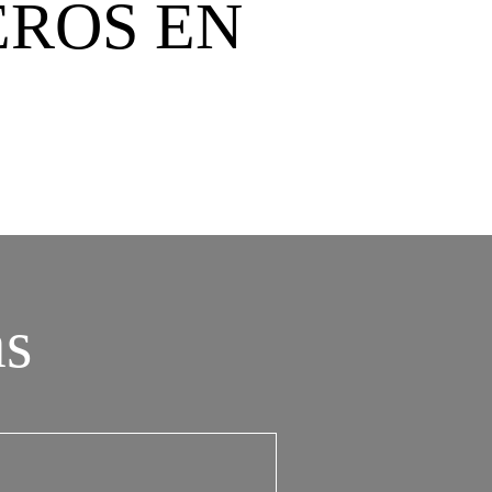
EROS EN
as