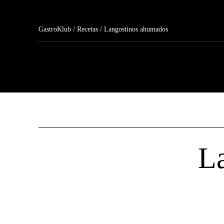
GastroKlub
/
Recetas
/ Langostinos ahumados
L