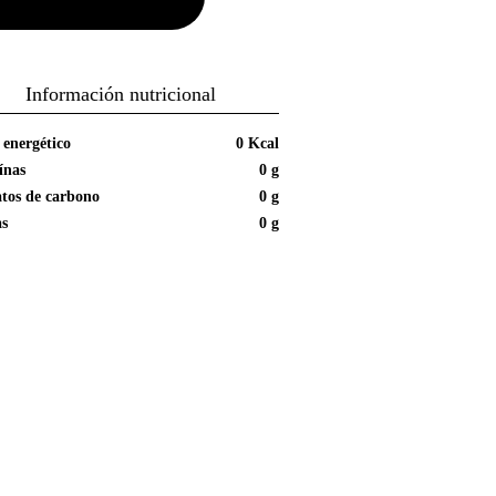
Información nutricional
 energético
0 Kcal
ínas
0 g
tos de carbono
0 g
as
0 g