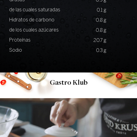
0.9 g
de las cuales saturadas
0.1 g
Hidratos de carbono
0.8 g
de los cuales azúcares
0.8 g
Proteínas
20.7 g
Sodio
0.3 g
Gastro Klub