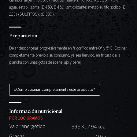
Gambón argentino 95% (Pleotius muelleri) (CRUSTÁCEOS), <5%
agua, estabilizante (E-450, E-451), antioxidante: metabisulfito sódico (E-
223) (SULFITOS), (E-330).
Preparación
Dejar descongelar progresivamente en frigorífico entre 0° y 5°C. Cocinar
completamente previo a su consumo, ya sea hervido, en fritura o a la
plancha con unas gotas de aceite, ajo y perejil.
¿Cómo cocinar completamente este producto?
Información nutricional
POR 100 GRAMOS
Valor energético
398 KJ / 94 kcal
Grasas