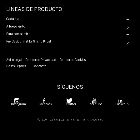
LINEAS DE PRODUCTO
Cada dia
A fuego lento
Para compartir
Pier33 Gourmet by Grand Krust
Aviso Legal
Política de Privacidad
Política de Cookies
Bases Legales
Contacto
SÍGUENOS
Instagram
Facebook
Twitter
Youtube
LinkedIn
© 2026 TODOS LOS DERECHOS RESERVADOS