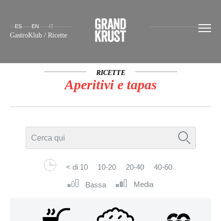
ES
EN
IT
GastroKlub
/
Ricette
RICETTE
Aperitivi e tapas
< di 10
10-20
20-40
40-60
Media
Bassa