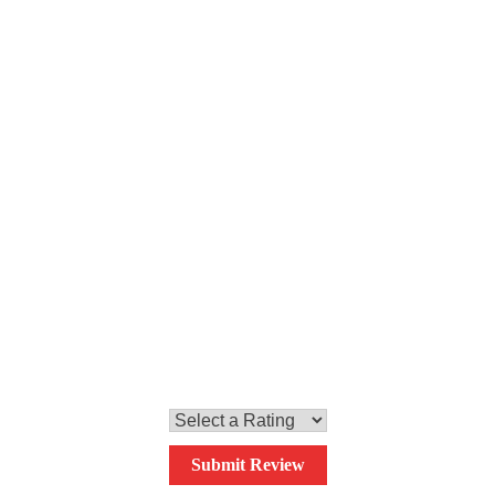
Passo 4
Impiattare e servire
Impiattiamo, condiamo con alcune gocce d’olio extra
vergine d’oliva e decoriamo con il prezzemolo tritato.
0,0
Your overall rating
Submit Review