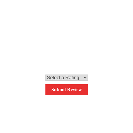
Passo 4
Per finire, la cuociamo da entrambi i lati e serviamo. Buon
appetito!
0,0
Your overall rating
Submit Review