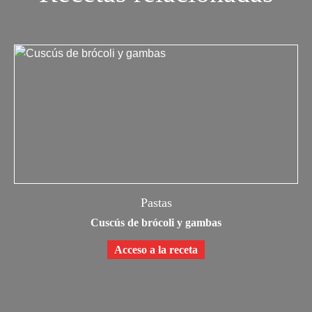
Pastas
Cuscús de brócoli y gambas
Cr
Acceso a la receta