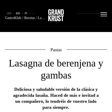
ES
EN
IT
GastroKlub
/
Recetas
/ Lasagna de berenjena y gambas
Pastas
Lasagna de berenjena y
gambas
Deliciosa y saludable versión de la clásica y
agradecida lasaña. Haced de más e invitad a
un compañero, lo tendréis de vuestro lado
para siempre.