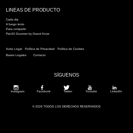
LINEAS DE PRODUCTO
Cada dia
A fuego lento
Para compartir
Pier33 Gourmet by Grand Krust
Aviso Legal
Política de Privacidad
Política de Cookies
Bases Legales
Contacto
SÍGUENOS
Instagram
Facebook
Twitter
Youtube
LinkedIn
© 2026 TODOS LOS DERECHOS RESERVADOS