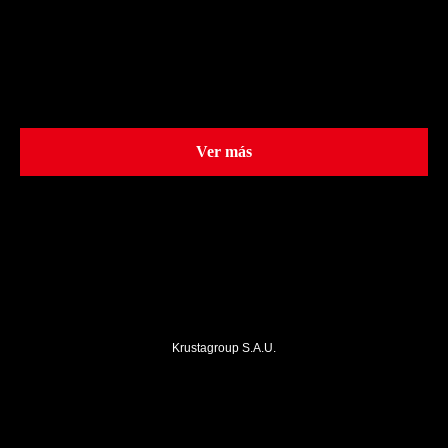
Ver más
Krustagroup S.A.U.