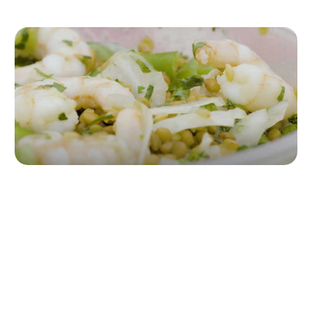
Paso 2
Añade el vinagre, el AOVE y los langostinos. Echa sal al
gusto, mezcla todo y ¡acabado!
0,0