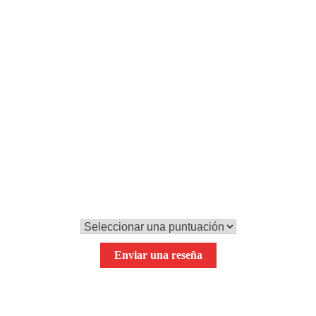
Paso 6
Por último, servimos las brotxetas en las rebanadas de pan
tostado y las bañamos en picada. ¡A disfrutar!
0,0
Tu puntuación global
Enviar una reseña