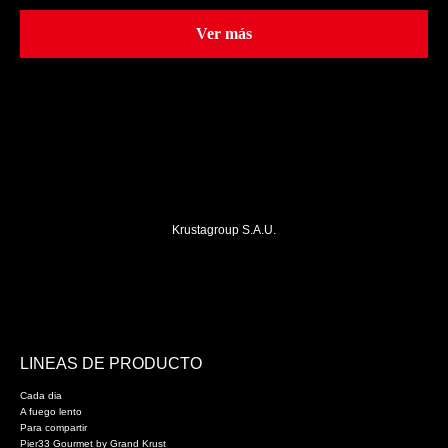
Ver más
Krustagroup S.A.U.
LINEAS DE PRODUCTO
Cada dia
A fuego lento
Para compartir
Pier33 Gourmet by Grand Krust