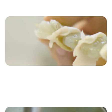
cortar la cocción.
Paso 3
Cortamos la panceta en trozos y preparamos las brotxetas
alternando langostino y panceta.