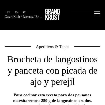
ES
EN
IT
GastroKlub
/
Recetas
/ Brocheta de langostinos y panceta con picada de ajo y perejil
Aperitivos & Tapas
Brocheta de langostinos
y panceta con picada de
ajo y perejil
Para cocinar esta receta para dos personas
necesitaremos: 250 g de langostinos crudos,