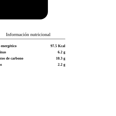
Información nutricional
 energético
97.5 Kcal
ínas
6.2 g
tos de carbono
10.3 g
as
2.2 g