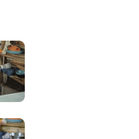
so a paso de la rec
Paso 1
Escaldar los langostinos
Escaldamos los langostinos durante un minuto 
menos cuatro, que servirán de decoración.
Paso 2