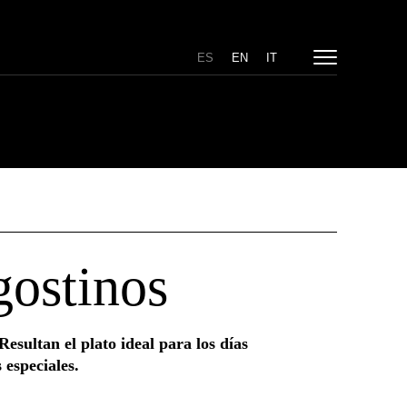
ES
EN
IT
gostinos
esultan el plato ideal para los días
 especiales.