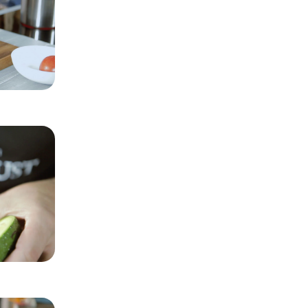
Preparar el relleno
Pelamos los tomates, retiramos las semillas y 
Picamos la cebolla.
Paso 3
Preparar los aguacates
Abrimos los aguacates, extraemos el hueso, los
conservamos la piel.