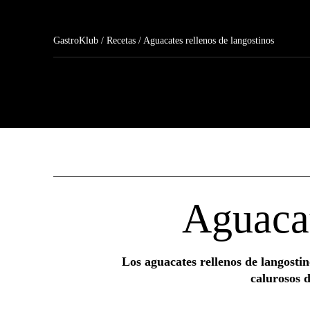
GastroKlub
/
Recetas
/ Aguacates rellenos de langostinos
Aguacat
Los aguacates rellenos de langostin
calurosos d