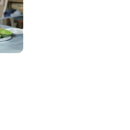
Paso 4
Preparar la mezcla
Mezclamos el aguacate, los langostinos picados,
al gusto y mezclamos con la salsa cocktail Gran
Paso 5
Relleno y decoración
Rellenamos los aguacates, los decoramos con su
y servimos.