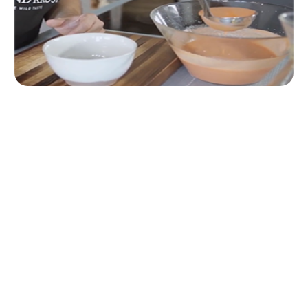
Passo 9
Ora è il momento di impiattare. Mettiamo un po' di
salmorejo su un piatto, mettiamo delle code delle
mazzancolle al centro e finiamo con un uovo sodo
tritato, erba cipollina tritata e qualche goccia dell'olio
riservato.
0,0
Your overall rating