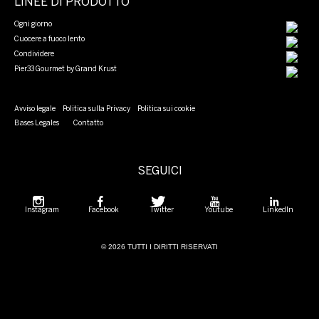
LINEE DI PRODOTTO
Ogni giorno
Cuocere a fuoco lento
Condividere
Pier33 Gourmet by Grand Krust
Avviso legale
Politica sulla Privacy
Politica sui cookie
Bases Legales
Contatto
SEGUICI
Instagram
Facebook
Twitter
Youtube
LinkedIn
© 2026 TUTTI I DIRITTI RISERVATI