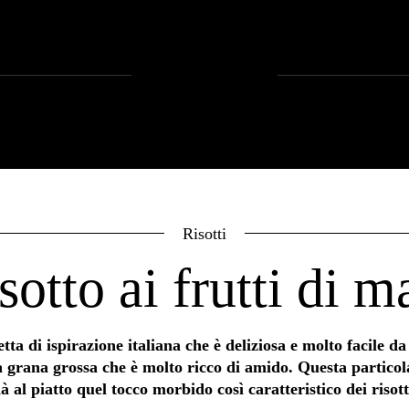
Risotti
sotto ai frutti di m
cetta di ispirazione italiana che è deliziosa e molto facile da
 a grana grossa che è molto ricco di amido. Questa particola
à al piatto quel tocco morbido così caratteristico dei risott