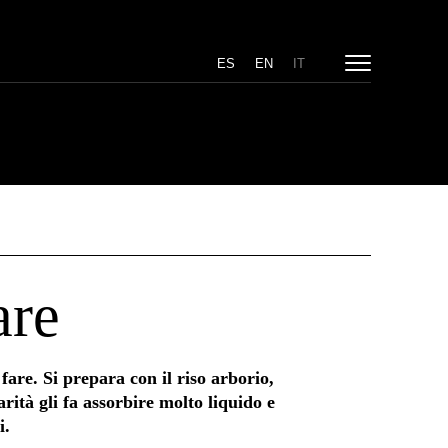
ES
EN
IT
are
 fare. Si prepara con il riso arborio,
rità gli fa assorbire molto liquido e
i.