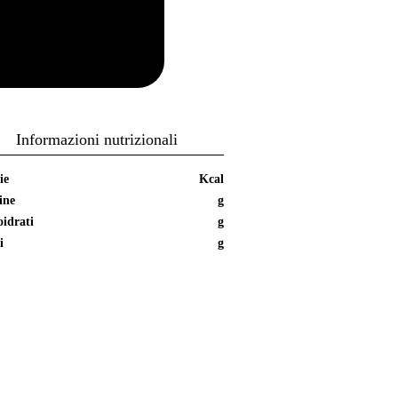
Informazioni nutrizionali
ie
Kcal
ine
g
idrati
g
i
g