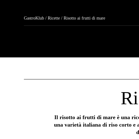
GastroKlub
/
Ricette
/ Risotto ai frutti di mare
Ri
Il risotto ai frutti di mare è una ri
una varietà italiana di riso corto e
d