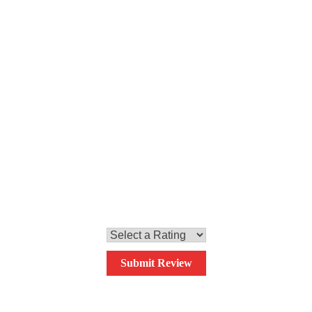
Passo 7
Impiattiamo il risotto e decorariamo con le capes
0,0
Your overall rating
Submit Review