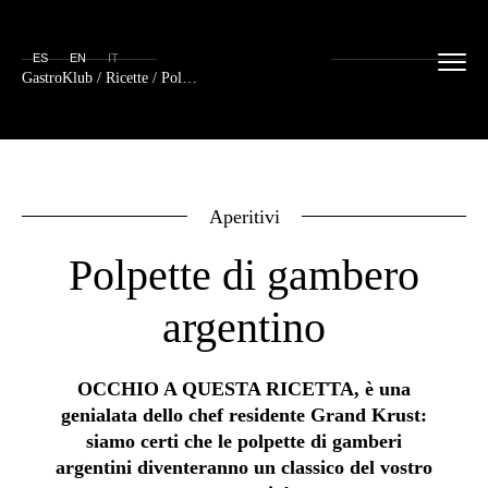
ES
EN
IT
GastroKlub
/
Ricette
/ Polpette di gambero argentino
Aperitivi
Polpette di gambero
argentino
OCCHIO A QUESTA RICETTA, è una
genialata dello chef residente Grand Krust:
siamo certi che le polpette di gamberi
argentini diventeranno un classico del vostro