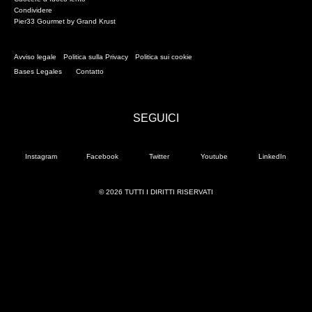
Condividere
Pier33 Gourmet by Grand Krust
Avviso legale
Politica sulla Privacy
Politica sui cookie
Bases Legales
Contatto
SEGUICI
Instagram
Facebook
Twitter
Youtube
LinkedIn
© 2026 TUTTI I DIRITTI RISERVATI