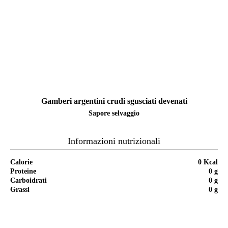
Gamberi argentini crudi sgusciati devenati
Sapore selvaggio
Informazioni nutrizionali
Calorie
0 Kcal
Proteine
0 g
Carboidrati
0 g
Grassi
0 g