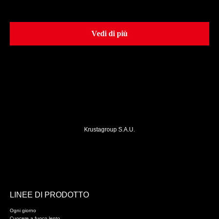
Vedi di più
Krustagroup S.A.U.
LINEE DI PRODOTTO
Ogni giorno
Cuocere a fuoco lento