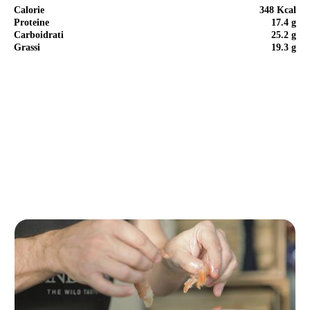
Calorie
348 Kcal
Proteine
17.4 g
Carboidrati
25.2 g
Grassi
19.3 g
Ricetta passo passo