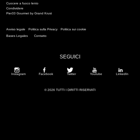
Cuocere a fuoco lento
Condividere
Pier33 Gourmet by Grand Krust
Avviso legale
Politica sulla Privacy
Politica sui cookie
Bases Legales
Contatto
SEGUICI
Instagram
Facebook
Twitter
Youtube
LinkedIn
© 2026 TUTTI I DIRITTI RISERVATI