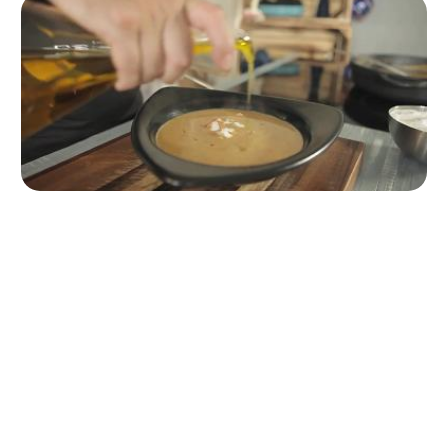
Passo 7
Decorare la crema
Decoriamo con alcune gocce di panna,
alcune gocce d’olio extravergine d’oliva e i crostini.
0,0
Your overall rating