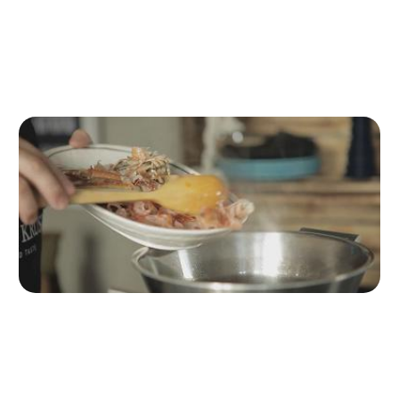
pentola e facciamo dorare gli spicchi d’aglio. In seguito,
aggiungiamo gli ortaggi a pezzetti e li facciamo soffriggere
fino a che imbiondiscano.
Passo 4
Incorporare il pomodoro, la polpa e le teste
Incorporiamo la
foglia d’alloro, la salsa di pomodoro e lasciamo cuocere per