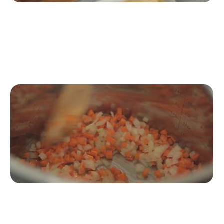
Passo 2
Preparare i crostini
Sfreghiamo i crostini con l’aglio e li
teniamo da parte.
Passo 3
Soffriggere l’aglio e gli ortaggi
Mettiamo un filo d’olio in una