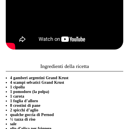
Ingredienti della ricetta
4 gamberi argentini Grand Krust
4 scampi selvatici Grand Krust
1 cipolla
1 pomodoro (la polpa)
1 carota
1 foglia d’alloro
8 crostini di pane
2 spicchi d’aglio
qualche goccia di Pernod
½ tazza di riso
sale
olio d’oliva per friggere