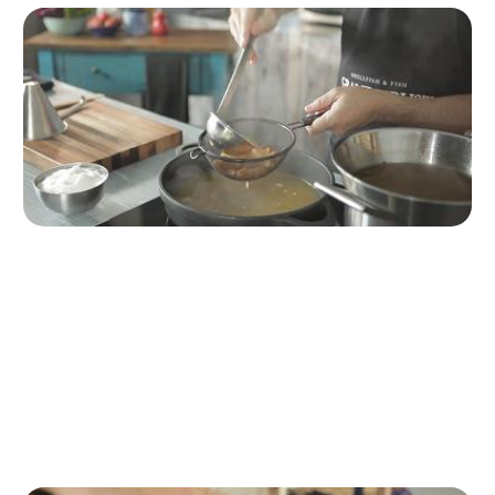
Passo 6
Coliamo il brodo con un colino e lo rimettiamo in una
pentola sul fuoco. Incorporiamo la panna, le code degli
scampi e dei gamberi a pezzetti. Facciamo bollire per 5
minuti, aggiustiamo di sale e aromatizziamo con alcune
gocce di Pernod.