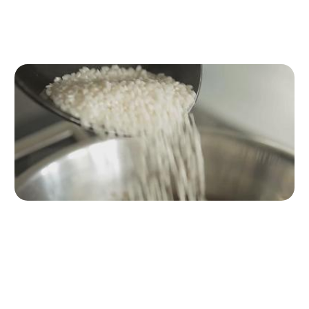
5 minuti. Aggiungiamo la polpa e le teste messe da parte e
lasciamo soffriggere per altri 5 minuti.
Passo 5
Aggiungere il riso
Incorporiamo il riso, copriamo con
l’acqua e lasciamo sobbollire per 30 minuti. Saliamo.