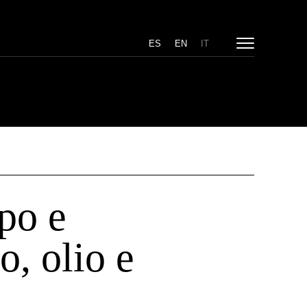
ES
EN
IT
po e
o, olio e