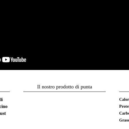
Il nostro prodotto di punta
li
Calor
ncino
Prote
ust
Carbo
Grass