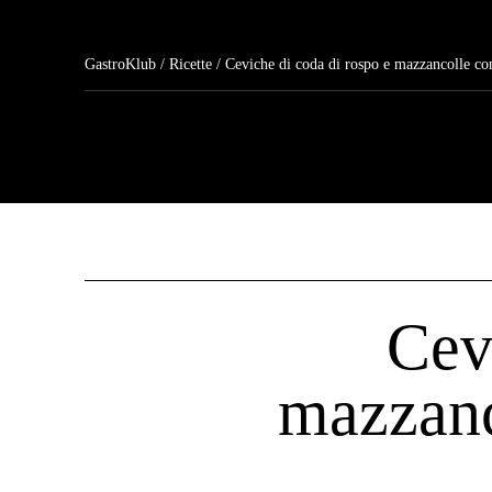
GastroKlub
/
Ricette
/ Ceviche di coda di rospo e mazzancolle con salsa aglio
Cev
mazzanco