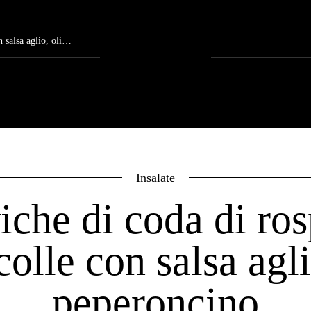
, olio e peperoncino
Insalate
iche di coda di ros
lle con salsa agli
peperoncino