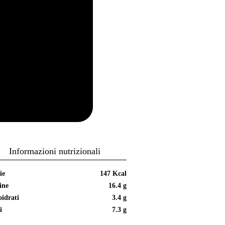
Informazioni nutrizionali
ie
147 Kcal
ine
16.4 g
idrati
3.4 g
i
7.3 g