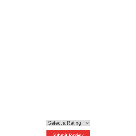
Passo 5
Condire e marinare
Condiamo tutto con la salsa all’aglio, olio e pe
lime, alcune gocce di tabasco, pepe nero e cori
un’ora tutto l’insieme prima di servire.
0,0
Your overall rating
Submit Review