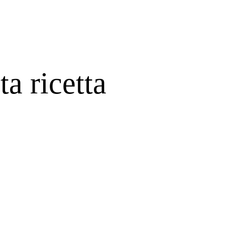
a ricetta
nsano i