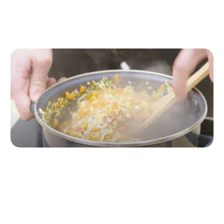
Lleva agua al punto de ebullición, retira e introduce
el tomate pera para pelarlo más tarde.
Paso 2
Pela los carabineros y cocina las cabezas en AOVE
hasta dorarlas. Añade las chalotas picadas, el puerro,
los ajos, la zanahoria y deja pochar. Pela y pica los
tomates.