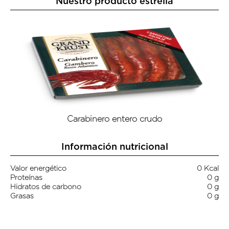
Nuestro producto estrella
Carabinero entero crudo
Información nutricional
Valor energético
0 Kcal
Proteínas
0 g
Hidratos de carbono
0 g
Grasas
0 g