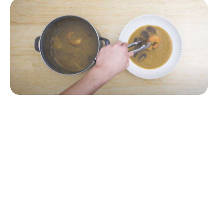
Paso 4
Retira las cabezas, tritura, añade la patata morada y
cocina a fuego bajo durante quince minutos. Incluye
los carabineros, cocina un par de minutos más y
emplata.
0,0