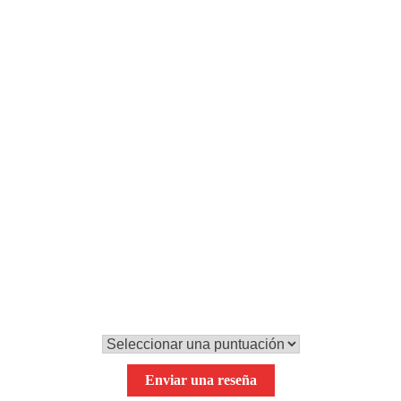
Paso 9
Solo nos queda remover y ya podemos servir nuestro risotto.
¡A disfrutarlo!
0,0
Tu puntuación global
Enviar una reseña