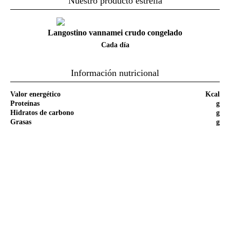
Nuestro producto estrella
Langostino vannamei crudo congelado
Cada día
Información nutricional
Valor energético
Kcal
Proteínas
g
Hidratos de carbono
g
Grasas
g
Paso a paso de la receta