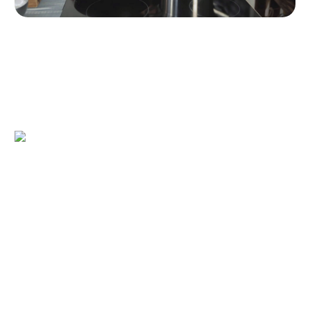
Paso 4
Cuando el agua hierva, introducimos los macarrones y los
dejamos cocer hasta que estén al dente.
Paso 5