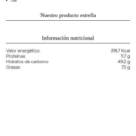
Sal
Nuestro producto estrella
Información nutricional
Valor energético
318.7 Kcal
Proteínas
11.7 g
Hidratos de carbono
49.2 g
Grasas
7.5 g
Paso a paso de la receta