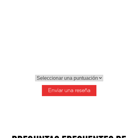
Paso 4
Decorar y servir
Incorporamos el perejil picado y
servimos.
0,0
Tu puntuación global
Enviar una reseña