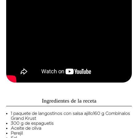
Ingredientes de la receta
1 paquete de langostinos con salsa ajillo160 g Combínalos
Grand Krust
300 g de espaguetis
Aceite de oliva
Perejil