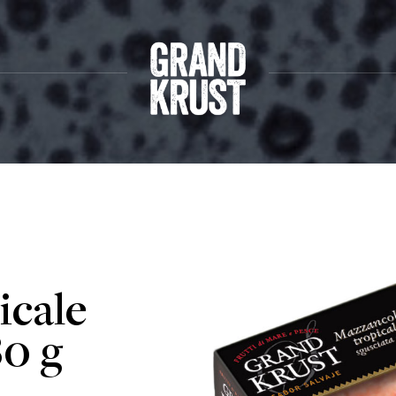
icale
80 g