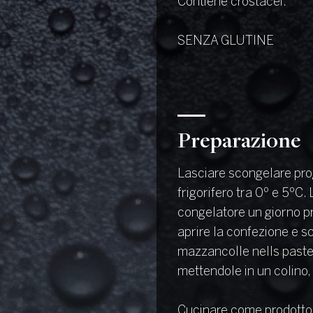
Contiene crostacei.
SENZA GLUTINE
Preparazione
Lasciare scongelare pr
frigorifero tra 0º e 5ºC. 
congelatore un giorno p
aprire la confezione e s
mazzancolle nells paste 
mettendole in un colino,
Cucinare come prodotto 