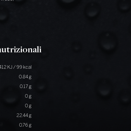
utrizionali
412 KJ / 99 kcal
0.84 g
0.17 g
0 g
0 g
22.44 g
0.76 g