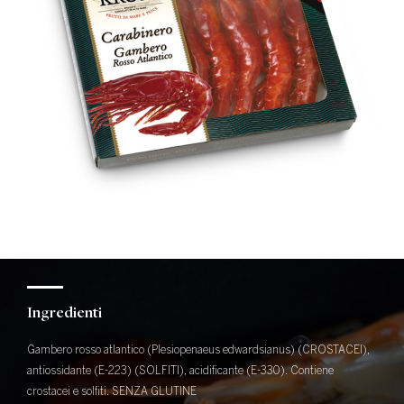
Ingredienti
Gambero rosso atlantico (Plesiopenaeus edwardsianus) (CROSTACEI),
antiossidante (E-223) (SOLFITI), acidificante (E-330).
Contiene
crostacei e solfiti.
SENZA GLUTINE