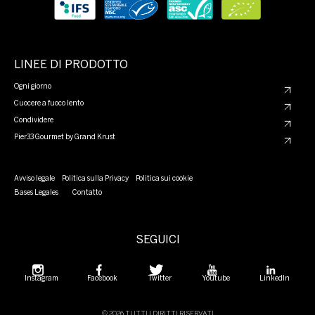
LINEE DI PRODOTTO
Ogni giorno
Cuocere a fuoco lento
Condividere
Pier33 Gourmet by Grand Krust
Avviso legale
Politica sulla Privacy
Politica sui cookie
Bases Legales
Contatto
SEGUICI
Instagram
Facebook
Twitter
Youtube
LinkedIn
© 2026 TUTTI I DIRITTI RISERVATI