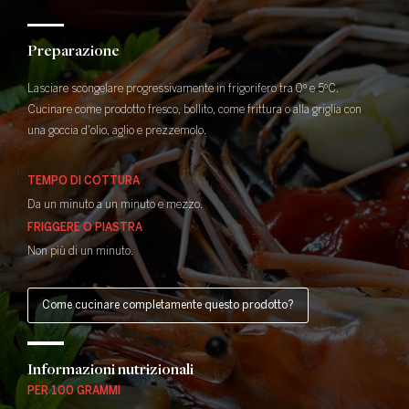
Preparazione
Lasciare scongelare progressivamente in frigorifero tra 0º e 5ºC.
Cucinare come prodotto fresco, bollito, come frittura o alla griglia con
una goccia d'olio, aglio e prezzemolo.
TEMPO DI COTTURA
Da un minuto a un minuto e mezzo.
FRIGGERE O PIASTRA
Non più di un minuto.
Come cucinare completamente questo prodotto?
Informazioni nutrizionali
PER 100 GRAMMI