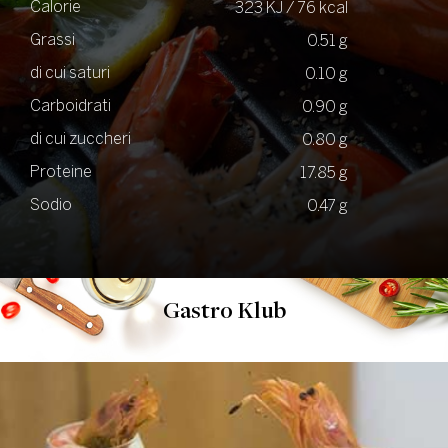
Calorie
323 KJ / 76 kcal
Grassi
0.51 g
di cui saturi
0.10 g
Carboidrati
0.90 g
di cui zuccheri
0.80 g
Proteine
17.85 g
Sodio
0.47 g
Gastro Klub