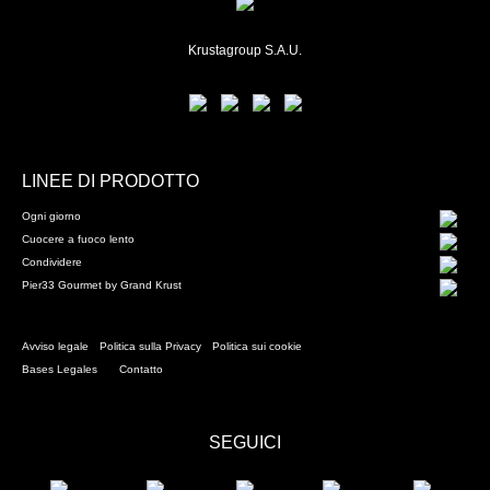
Krustagroup S.A.U.
LINEE DI PRODOTTO
Ogni giorno
Cuocere a fuoco lento
Condividere
Pier33 Gourmet by Grand Krust
Avviso legale
Politica sulla Privacy
Politica sui cookie
Bases Legales
Contatto
SEGUICI