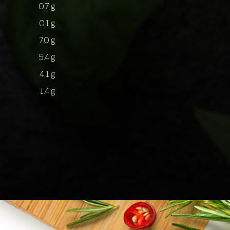
0.7 g
0.1 g
7.0 g
5.4 g
4.1 g
1.4 g