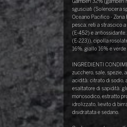
Gamberi 32% (gamberi ro
sgusciati (Solenocera sp
Oceano Pacifico - Zona F
pesca: reti a strascico a
(E-452) e antiossidante:
(E-223)), cipolla rosola
16%, giallo 16% e verde
INGREDIENTI CONDIME
zucchero, sale, spezie, a
acidità: citrato di sodio,
esaltatore di sapidità: 
monosodico, estratto pro
idrolizzato, lievito di bir
disidratata e sedano.