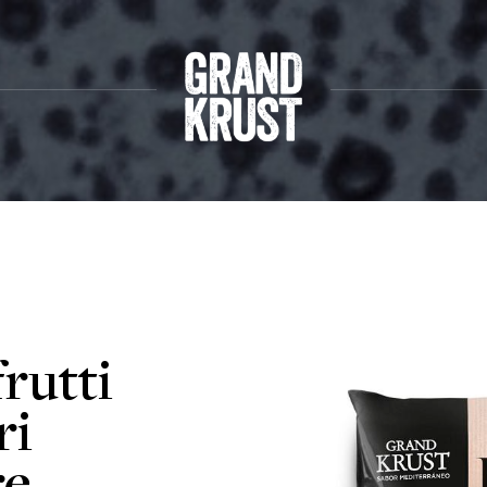
frutti
ri
re