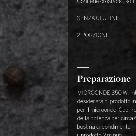
Contiene crostacei, solfi
SENZA GLUTINE
2 PORZIONI
Preparazione
MICROONDE 850 W: Intr
desiderata di prodotto i
per il microonde. Copri
della potenza per circa 
bustina di condimento, 
il prodotto 2 minuti.