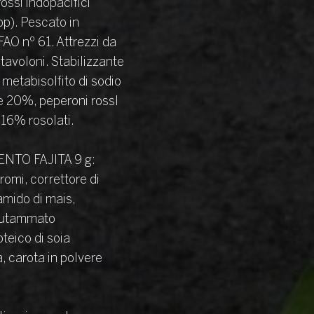
ssi indopacifici
p). Pescato in
AO nº 61. Attrezzi da
 tavoloni. Stabilizzante
 metabisolfito di sodio
te 20%, peperoni rossI
 16% rosolati.
NTO FAJITA 9 g:
romi, correttore di
 amido di mais,
glutammato
teico di soia
ra, carota in polvere