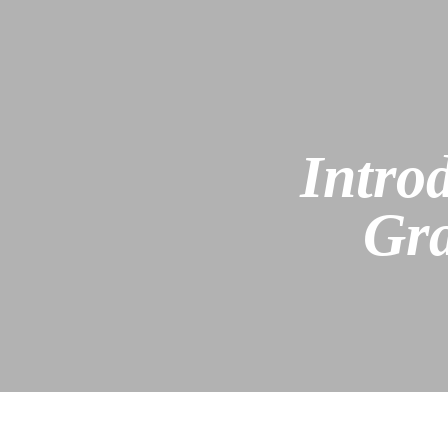
Intro
Gra