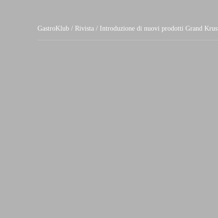
GastroKlub
/
Rivista
/ Introduzione di nuovi prodotti Grand Krust a Ca