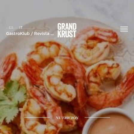
ES
IT
GastroKlub
/
Revista
/ 3 salsas ideales para acompañar el marisco Grand Krust
NUTRICIÓN